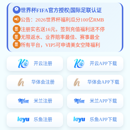
2. 用户不得以虚假信息注册账户，不得冒用他人身份注册或使用
账户。
3. 用户对其账户的所有活动和操作承担全部法律责任，包括但不
限于信息发布、数据浏览、评论等。
三、服务内容
本平台主要提供bet网站入口相关的数据服务、赛事预告、资讯
分发、用户互动等功能，具体服务内容将根据运营安排进行调
整。
四、用户行为规范
用户承诺不利用本平台从事以下行为：
发布、传播违法或侵权信息
实施恶意攻击、干扰平台系统安全