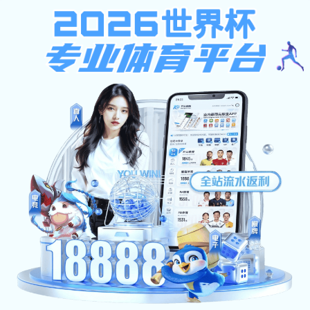
注册入口
用户使用协议
一、协议的接受
在您访问或使用本平台（以下简称“本平台”或“本服务”）之前，
请您仔细阅读并充分理解本《用户使用协议》（以下简称“本协
议”）。一旦您注册、登录、访问或使用本平台，即视为您已阅
读、理解并同意受本协议全部条款的约束。
二、账户注册与使用
1. 用户在注册时应提供真实、合法、有效的信息，并保证资料的
真实性和时效性。