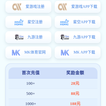
侵犯他人合法权益，包括隐私权、名誉权、知识产权等
进行任何未经授权的商业推广或广告行为
使用自动化工具批量抓取、爬虫、数据镜像等行为
五、知识产权声明
本平台上的所有内容（包括但不限于界面结构、数据接口、文
字、图像、音频、源代码等）均归本平台或关联方所有，受相关
法律保护。未经授权，用户不得以任何形式使用。
六、服务中止与终止
在以下任一情况下，平台有权中止或终止对用户的全部或部分服
务，且无需提前通知：
用户违反本协议内容或法律法规
用户提供虚假信息或存在安全风险
基于bet官方版网站登录入口-bet(中国)平台运营策略的调整