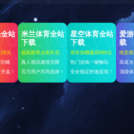
日均赛事场次
月活跃用户
安全流程层级
访问身份控制
采用IP定位、设备识别
线。
通信加密协议
全站部署TLS协议，保障