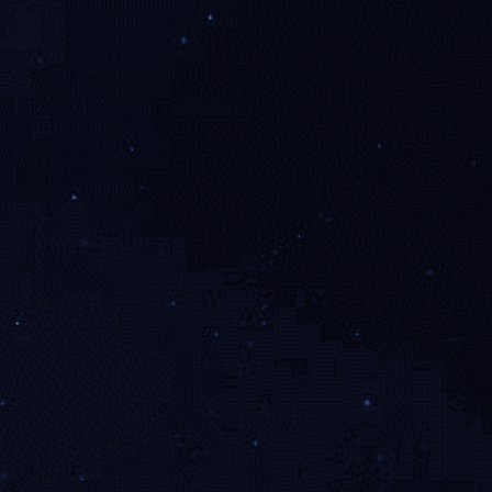
性。
配日志溯源功能，协助事后安全验证与应急响应。
时分析处理，防止可疑操作对平台正常秩序造成干
bet网站入口