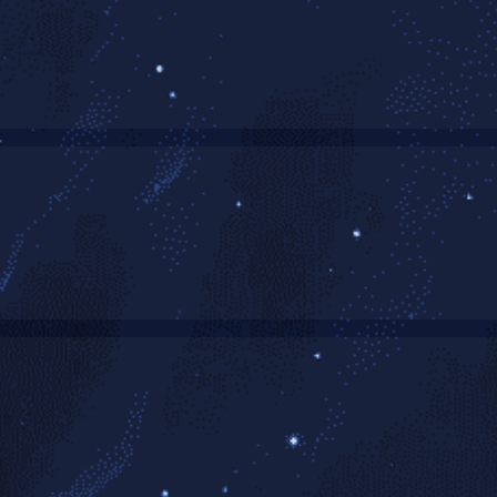
核心系统采用模块化架构及高并
应，确保每一位用户都能获得快
数据洞察中心
入口的强大数据体系，从全球视角出发，为用户提供清晰可靠的赛
20K+
1.2M