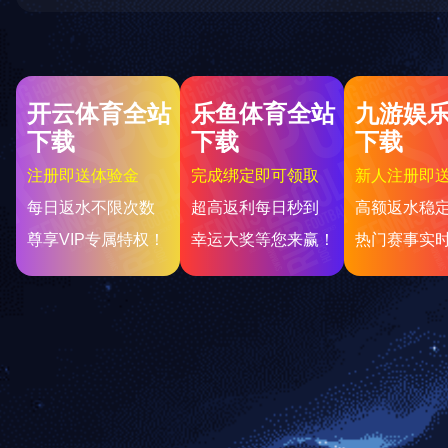
覆盖国家与地区