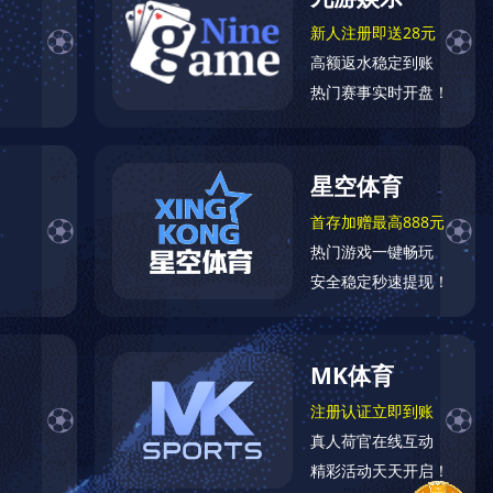
发优化机制，在各类赛事高峰期亦能保持稳定流畅响
速、顺畅的操作体验。
事平台运营概览。
99.95%