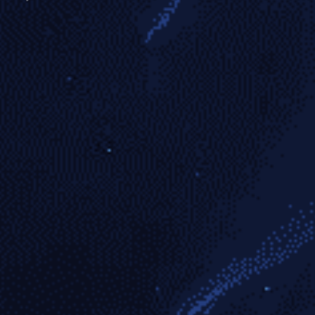
五大功能专区标签切换
一键切换你想了解的功能模块，内容直观明了，适合用户快
体育赛事
整合bet网站入口旗下多类热门体育项目，包