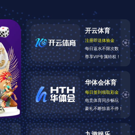
注册入口
开始