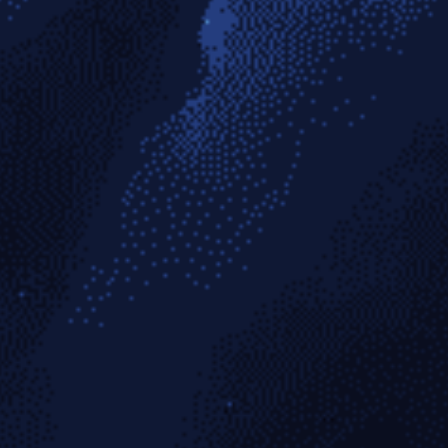
帮助与学习
更流畅。
v6.3.0：
新增“玩法教学专区”
幕讲解，覆盖新老用户。
读舒适度。
v6.2.0：
帮助中心升级，分
自动切换。
v5.8.0：
用户反馈通道上线
下载官方
为移动端量身打造
分、数据看板及
下载
极速通道，