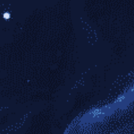
功能模块更新 · 分类查看版本演
功能角度归纳最近多个版本的主要更新内容，便于你快速了解优
赛事推荐
览数据实时同步。
v6.3.0：
基于行为模式的推
送。
用户参与积极性。
v6.2.0：
新增“热投榜”，
能一键直达。
v5.9.2：
话题聚合功能加入