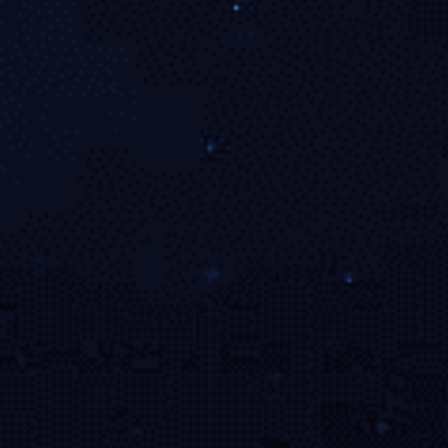
爱与承诺
杰登布拉德利谈被猛龙选中感受与
媒体
球队信任...
回暖庞
足球教
杰登·布拉德利作为一名年轻的篮球新
本文
...
秀，最近被多伦多猛龙队选中，这...
人进行
查看详情
2026-08-06
查看详情
2026-