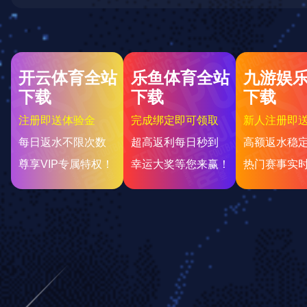
借助全球多节点部署与智能调度机
制，bet网站入口 实现高并发条件下
依然保持流畅体验。热门赛事期间依
旧顺畅无阻，保障您不错过任何精彩
瞬间。
隐私与数据保护
采用多重加密策略与权限控制机制，
全方位保障用户信息与数据交互安
全。bet网站入口 始终坚持以用户隐
私为首要原则，守护每一次访问。