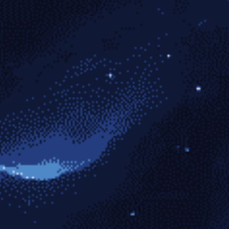
界面与交互
v6.3.0：
全局交互动效优化，页面滚动与模块切换
v6.1.3：
夜间模式字体与背景对比度调整，提升阅
v6.0.0：
视觉风格全面焕新，支持浅色与暗色模式
扫码立即